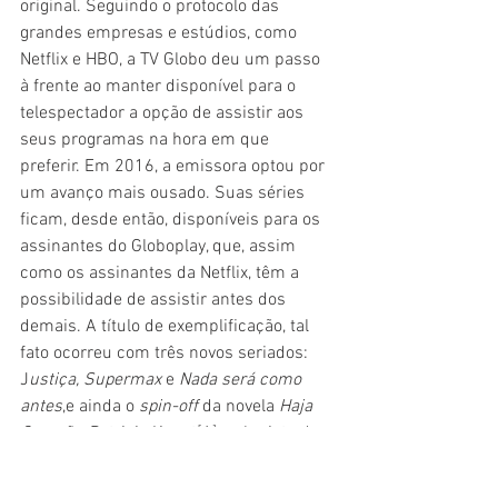
original. Seguindo o protocolo das 
grandes empresas e estúdios, como 
Netflix e HBO, a TV Globo deu um passo 
à frente ao manter disponível para o 
telespectador a opção de assistir aos 
seus programas na hora em que 
preferir. Em 2016, a emissora optou por 
um avanço mais ousado. Suas séries 
ficam, desde então, disponíveis para os 
assinantes do Globoplay, que, assim 
como os assinantes da Netflix, têm a 
possibilidade de assistir antes dos 
demais. A título de exemplificação, tal 
fato ocorreu com três novos seriados: 
J
ustiça, Supermax
 e 
Nada será como 
antes
,e ainda o 
spin-off
 da novela 
Haja 
Coração. 
Patricia Kogut
[1]
,
 colunista do 
jornal 
O Globo
 e especialista em 
televisão, confirma em nota a 