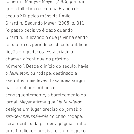
folhetim. Marlyse Meyer (2005) pontua 
que o folhetim nasceu na França do 
século XIX pelas mãos de Émile 
Girardin. Segundo Meyer (2005, p. 31), 
“o passo decisivo é dado quando 
Girardin, utilizando o que já vinha sendo 
feito para os periódicos, decide publicar 
ficção em pedaços. Está criado o 
chamariz ‘continua no próximo 
número’”. Desde o início do século, havia 
o 
feuilleton
, ou rodapé, destinado a 
assuntos mais leves. Essa ideia surgiu 
para ampliar o público e, 
consequentemente, o barateamento do 
jornal. Meyer afirma que “
le feuilleton
designa um lugar preciso do jornal: o 
rez-de-chaussée-rés
 do chão, rodapé, 
geralmente o da primeira página. Tinha 
uma finalidade precisa: era um espaço 