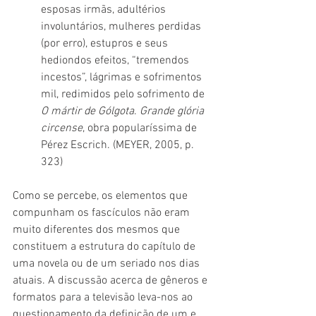
esposas irmãs, adultérios 
involuntários, mulheres perdidas 
(por erro), estupros e seus 
hediondos efeitos, “tremendos 
incestos”, lágrimas e sofrimentos 
mil, redimidos pelo sofrimento de 
O mártir de Gólgota
. 
Grande glória 
circense
, obra popularíssima de 
Pérez Escrich. (MEYER, 2005, p. 
323)
Como se percebe, os elementos que 
compunham os fascículos não eram 
muito diferentes dos mesmos que 
constituem a estrutura do capítulo de 
uma novela ou de um seriado nos dias 
atuais. A discussão acerca de gêneros e 
formatos para a televisão leva-nos ao 
questionamento da definição de um e 