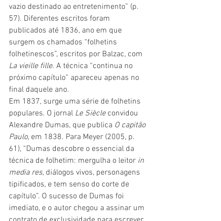
vazio destinado ao entretenimento” (p. 
57). Diferentes escritos foram 
publicados até 1836, ano em que 
surgem os chamados “folhetins 
folhetinescos”, escritos por Balzac, com 
La vieille fille
. A técnica “continua no 
próximo capítulo” apareceu apenas no 
final daquele ano.
Em 1837, surge uma série de folhetins 
populares. O jornal 
Le Siècle 
convidou 
Alexandre Dumas, que publica 
O capitão 
Paulo
, em 1838. Para Meyer (2005, p. 
61), “Dumas descobre o essencial da 
técnica de folhetim: mergulha o leitor 
in 
media res
, diálogos vivos, personagens 
tipificados, e tem senso do corte de 
capítulo”. O sucesso de Dumas foi 
imediato, e o autor chegou a assinar um 
contrato de exclusividade para escrever 